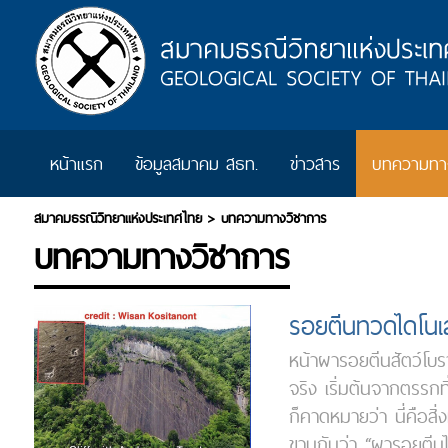
หน้าแรก
ข้อมูลสมาคม สธท.
ข่าวสาร
บทความทาง
สมาคมธรณีวิทยาแห่งประเทศไทย
>
บทความทางวิชาการ
บทความทางวิชาการ
รอยตีนทวดไดโนเสา
หน้าผารอยตีนสัตว์โบรา
จริง เริ่มต้นจากตรรกท
ก็คาดหมายว่า นี่คือสิ
ขานกันว่า “ผารอยตีนไ