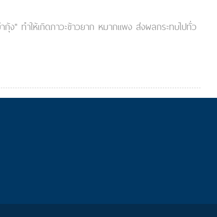
้มยำกุ้ง" ทำให้เกิดภาวะข้าวยาก หมากแพง ส่งผลกระทบไปทั่ว