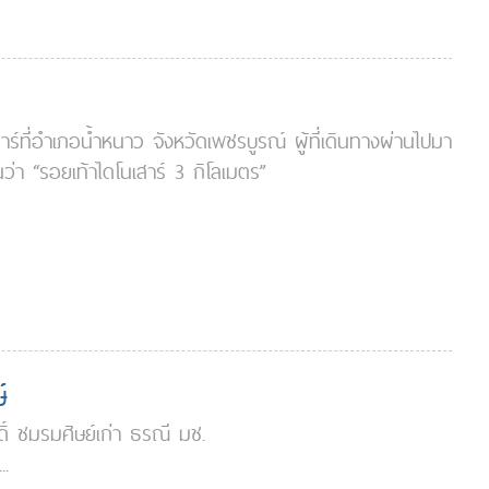
าร์ที่อำเภอน้ำหนาว จังหวัดเพชรบูรณ์ ผู้ที่เดินทางผ่านไปมา
่า “รอยเท้าไดโนเสาร์ 3 กิโลเมตร”
์
ิ์ ชมรมศิษย์เก่า ธรณี มช.
..