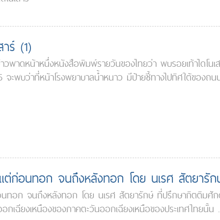
าร์ (1)
มีข่าวพาดหน้าหนึ่งหนังสือพิมพ์รายวันของไทยว่า พบรอยเท้าไดโนเส
ะพบว่าที่หน้าโรงพยาบาลน้ำหนาว มีป้ายชี้ทางไปทิศใต้ของถนนว
้งแต่ก่อนทอก จนถึงหลังทอก โดย นเรศ สัตยารักษ
่อนทอก จนถึงหลังทอก โดย นเรศ สัตยารักษ์ ที่ปรึกษากิตติมศักด
ันออกเฉียงเหนืองของภาคตะวันออกเฉียงเหนือของประเทศไทยนั้น ..