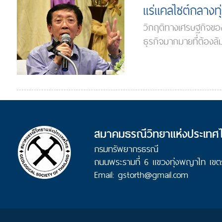
แร่แคลไซต์กลางทุ
วิกฤติทางเศรษฐกิจของป
ธุรกิจมากมายที่ต้องล
สมาคมธรณีวิทยาแห่งประเทศ
กรมทรัพยากรธรณี
ถนนพระรามที่ 6 แขวงทุ่งพญาไท เขต
Email: gstorth@gmail.com