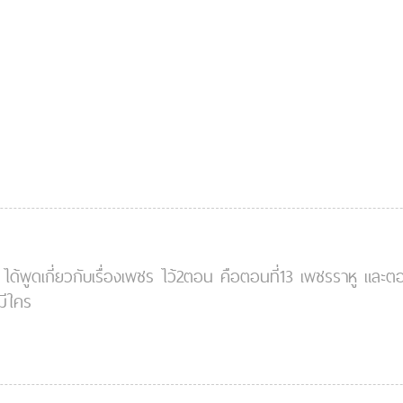
ิน" ได้พูดเกี่ยวกับเรื่องเพชร ไว้2ตอน คือตอนที่13 เพชรราหู แ
ะมีใคร