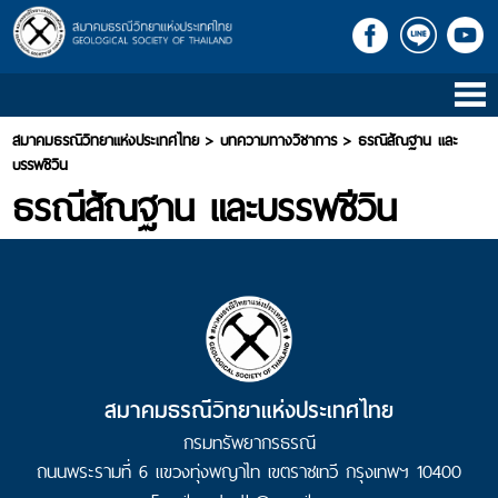
หน้าแรก
สมาคมธรณีวิทยาแห่งประเทศไทย
>
บทความทางวิชาการ
>
ธรณีสัณฐาน และ
ข้อมูลสมาคม สธท.
บรรพชีวิน
ข้อมูล
ธรณีสัณฐาน และบรรพชีวิน
สมาคม
สธท.
นายก
สมาคม
สธท.
คณะ
กรรมการ
สธท.
สมาคมธรณีวิทยาแห่งประเทศไทย
ผู้
ทรง
กรมทรัพยากรธรณี
คุณ
ถนนพระรามที่ 6 แขวงทุ่งพญาไท เขตราชเทวี กรุงเทพฯ 10400
วุ