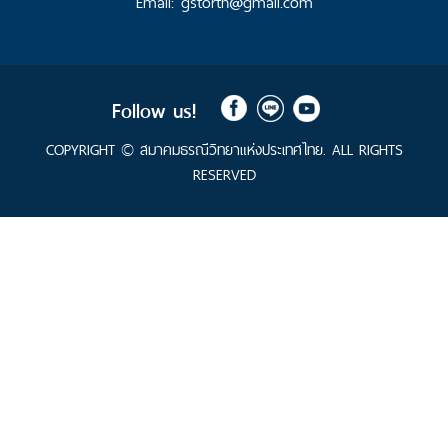
Email: gstorth@gmail.com
มิ
และ
ผู้
เชี่ยว
ชาญ
กิ
Follow us!
ติม
ศักดิ์
COPYRIGHT © สมาคมธรณีวิทยาแห่งประเทศไทย. ALL RIGHTS
สธท.
RESERVED
สมาชิก
สมาคม
สธท.
ประกาศ
สมาคม
ธรณีวิทยา
แห่ง
ประเทศไทย
สรุป
การ
ประชุม
สธท.
สรุป