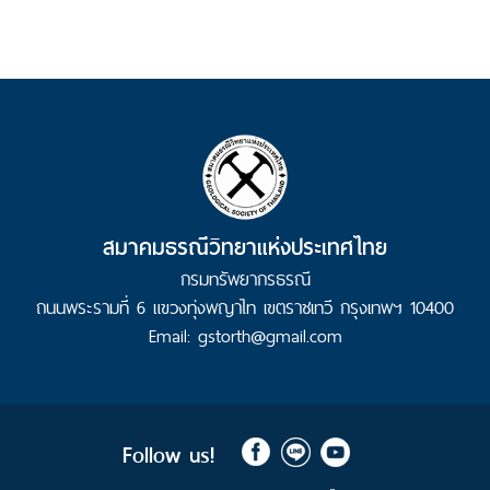
ธรณี
แร่
และ
อัญมณี
กิจกรรมของสมาคม
คำศัพท์ธรณีวิทยา
ธรณีมีคำตอบ
สมาคมธรณีวิทยาแห่งประเทศไทย
ลิงก์ที่เกี่ยวข้อง
กรมทรัพยากรธรณี
ถนนพระรามที่ 6 แขวงทุ่งพญาไท เขตราชเทวี กรุงเทพฯ 10400
Facebook
สมาคม
Email: gstorth@gmail.com
ธรณีวิทยา
แห่ง
ประเทศไทย
สมาคม
ธรณีวิทยา
Follow us!
แห่ง
ประเทศไทย