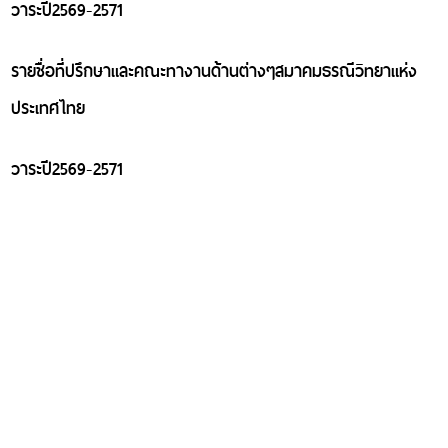
มิ
วาระปี2569-2571
และ
ผู้
เชี่ยว
รายชื่อที่ปรึกษาและคณะทางานด้านต่างๆสมาคมธรณีวิทยาแห่ง
ชาญ
กิ
ประเทศไทย
ติม
ศักดิ์
สธท.
วาระปี2569-2571
สมาชิก
สมาคม
สธท.
ประกาศ
สมาคม
ธรณีวิทยา
แห่ง
ประเทศไทย
สรุป
การ
ประชุม
สธท.
สรุป