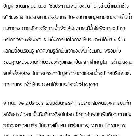
รายงาน
ปัญหาขาดแคลนน้ำด้วย “ชลประทานเพื่อท้องถิ่น” อ่างเก็บน้ำแม่ตาช้าง
การ
เงิน
จ”เชียงราย โดยรองนายกรัฐมนตรี ได้สอบถามข้อมูลเกี่ยวกับอ่างเก็บน้ำ
สธท.
แม่ตาช้าง การบริหารจัดการน้ำเพื่อให้ประชาชนมีน้ำใช้เพื่อการอุปโภค
ผู้
สนับสนุน
บริโภคอย่างเพียงพอ รวมทั้งการเปิดโอกาสให้ประชาชนได้มีส่วนร่วม
แลกเปลี่ยนเรียนรู้ เกิดความรู้สึกเป็นเจ้าของพื้นที่ร่วมกัน พร้อมทั้ง
ข่าวสาร
ขอบคุณหน่วยงานที่เกี่ยวข้องที่ทุ่มเทและเป็นกลไกสำคัญในการดำเนินงาน
ข่าวสาร
สธท.
จนสำเร็จลุล่วง ในการบรรเทาปัญหาการขาดแคลนน้ำอุปโภคบริโภคและ
ข่าวสาร
การเกษตร เพื่อให้ประชาชนได้รับประโยชน์อย่างสูงสุด
ที่
น่า
สนใจ
จากนั้น พล.อ.ประวิตร เยี่ยมชมนิทรรศการประชาสัมพันธ์ผลการบันทึก
บทความ
วิชาการ
สถิติโลกไม้กลายเป็นหินที่ยาวที่สุดในโลก ซึ่งถูกค้นพบในพื้นที่อุทยานแห่ง
ที่
น่า
ชาติดอยสอยมาลัย-ไม้กลายเป็นหิน (เตรียมการ) จ.ตาก มีความยาว
สนใจ