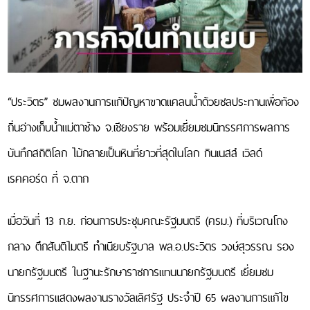
มิ
และ
ผู้
เชี่ยว
ชาญ
กิ
ติม
ศักดิ์
“ประวิตร” ชมผลงานการแก้ปัญหาขาดแคลนน้ำด้วยชลประทานเพื่อท้อง
สธท.
ถิ่นอ่างเก็บน้ำแม่ตาช้าง จ.เชียงราย พร้อมเยี่ยมชมนิทรรศการผลการ
สมาชิก
สมาคม
บันทึกสถิติโลก ไม้กลายเป็นหินที่ยาวที่สุดในโลก กินเนสส์ เวิลด์
สธท.
ประกาศ
เรคคอร์ด ที่ จ.ตาก
สมาคม
ธรณีวิทยา
แห่ง
เมื่อวันที่ 13 ก.ย. ก่อนการประชุมคณะรัฐมนตรี (ครม.) ที่บริเวณโถง
ประเทศไทย
กลาง ตึกสันติไมตรี ทำเนียบรัฐบาล พล.อ.ประวิตร วงษ์สุวรรณ รอง
สรุป
การ
นายกรัฐมนตรี ในฐานะรักษาราชการแทนนายกรัฐมนตรี เยี่ยมชม
ประชุม
สธท.
นิทรรศการแสดงผลงานรางวัลเลิศรัฐ ประจำปี 65 ผลงานการแก้ไข
สรุป