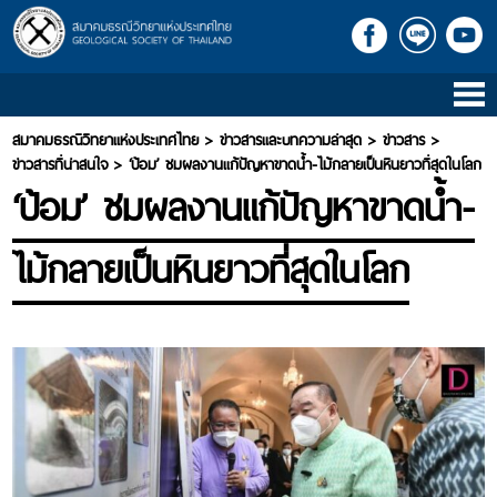
หน้าแรก
สมาคมธรณีวิทยาแห่งประเทศไทย
>
ข่าวสารและบทความล่าสุด
>
ข่าวสาร
>
ข้อมูลสมาคม สธท.
ข่าวสารที่น่าสนใจ
>
‘ป้อม’ ชมผลงานแก้ปัญหาขาดน้ำ-ไม้กลายเป็นหินยาวที่สุดในโลก
ข้อมูล
‘ป้อม’ ชมผลงานแก้ปัญหาขาดน้ำ-
สมาคม
สธท.
ไม้กลายเป็นหินยาวที่สุดในโลก
นายก
สมาคม
สธท.
คณะ
กรรมการ
สธท.
ผู้
ทรง
คุณ
วุ