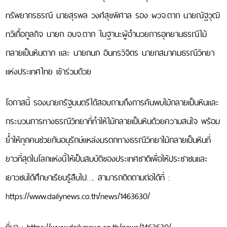
ธรณี
ทรัพยากรธรณี นายสุรพล วงศ์สุขพิศาล รอง ผวจ.ตาก นายณัฐวุฒิ
แร่
และ
ทวีเกื้อกูลกิจ นายก อบจ.ตาก ในฐานะผู้อำนวยการอุทยานธรณีไม้
อัญมณี
กลายเป็นหินตาก และ นายกนก อินทรวิจิตร นายกสมาคมธรณีวิทยา
กิจกรรมของสมาคม
แห่งประเทศไทย เข้าร่วมด้วย
คำศัพท์ธรณีวิทยา
โอกาสนี้ รองนายกรัฐมนตรีได้สอบถามถึงการค้นพบไม้กลายเป็นหินและ
ธรณีมีคำตอบ
กระบวนการทางธรณีวิทยาที่ทำให้ไม้กลายเป็นหินด้วยความสนใจ พร้อม
ลิงก์ที่เกี่ยวข้อง
ย้ำให้ทุกคนช่วยกันอนุรักษ์แหล่งมรดกทางธรณีวิทยาไม้กลายเป็นหินที่
Facebook
สมาคม
ยาวที่สุดในโลกแห่งนี้ให้เป็นสมบัติของประเทศชาติเพื่อให้ประชาชนและ
ธรณีวิทยา
แห่ง
เยาวชนได้ศึกษาเรียนรู้สืบไป…. สามารถติดตามต่อได้ที่ :
ประเทศไทย
https://www.dailynews.co.th/news/1463630/
สมาคม
ธรณีวิทยา
แห่ง
ประเทศไทย
ที่มา : https://www.dailynews.co.th/news/1463630/