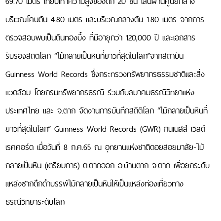
69.70 เมตร เทียบเท่าความสูงของตึก 20 ชั้น เส้นผ่านศูนย์กลาง
สื่อ
มัลติมีเดีย
บริเวณโคนต้น 4.80 เมตร และบริเวณกลางต้น 1.80 เมตร จากการ
วิชาชีพ
วิทยาศาสตร์
ตรวจสอบพบเป็นต้นทองบึ้ง ที่มีอายุกว่า 120,000 ปี และเอกสาร
และ
เทคโนโลยี
รับรองสถิติโลก “ไม้กลายเป็นหินที่ยาวที่สุดในโลก”จากสถาบัน
ควบ
Guinness World Records ซึ่งกระทรวงทรัพยากรธรรมชาติและสิ่ง
คุมฯ
ประกาศ
แวดล้อม โดยกรมทรัพยากรธรณี ร่วมกับสมาคมธรณีวิทยาแห่ง
รับ
สมัคร
ประเทศไทย และ จ.ตาก จัดงานการบันทึกสถิติโลก “ไม้กลายเป็นหินที่
งาน
ยาวที่สุดในโลก” Guinness World Records (GWR) กินเนสส์ เวิลด์
รับ
สมัคร
เรคคอร์ด เมื่อวันที่ 8 ก.ค.65 ณ อุทยานแห่งชาติดอยสอยมาลัย-ไม้
งาน
เข้า
กลายเป็นหิน (เตรียมการ) ต.ตากออก อ.บ้านตาก จ.ตาก เพื่อยกระดับ
ร่วม
โครงการ
แหล่งซากดึกดำบรรพ์ไม้กลายเป็นหินให้เป็นแหล่งท่องเที่ยวทาง
ศึกษา
ทาง
ธรณีวิทยาระดับโลก
ธรณีวิทยา