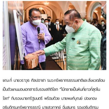
บทความทางวิชาการ
ธรณีวิทยา
ประเทศไทย
ธรณี
สัณฐาน
และ
บรรพ
ชีวิน
น้ำ
บาดาล
และ
อุทก
ธรณี
ธรณีวิทยา
ขณะที่ นายวราวุธ ศิลปอาชา รมว.ทรัพยากรธรรมชาติและสิ่งแวดล้อม
ปิโตรเลียม
เป็นตัวแทนมอบเอกสารรับรองสถิติโลก “ไม้กลายเป็นหินที่ยาวที่สุดใน
ธรณี
พิบัติ
โลก” กับรองนายกรัฐมนตรี พร้อมด้วย นายพงศ์บุณย์ ปองทอง
ภัย
วิศวกรรม
อธิบดีกรมทรัพยากรธรณี นายสุวภาคย์ อิ่มสมุทร รองอธิบดีกรม