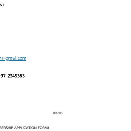
พ)
th@gmail.com
 097-2345363