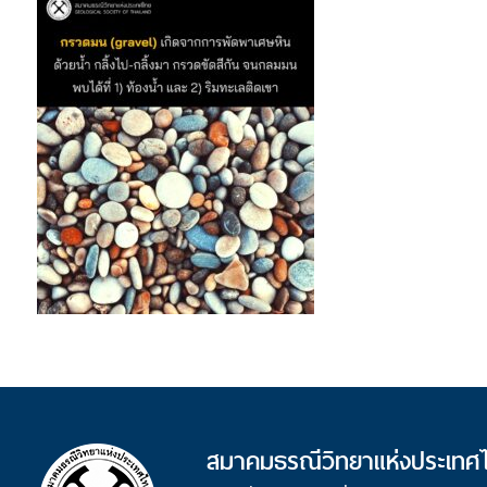
สมาคมธรณีวิทยาแห่งประเทศ